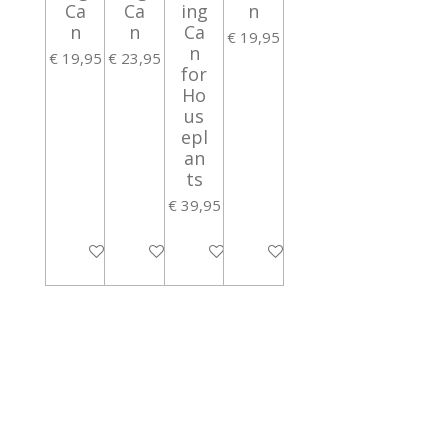
Ca
Ca
ing
n
n
n
Ca
€ 19,95
n
€ 19,95
€ 23,95
for
Ho
us
epl
an
ts
€ 39,95
In winkelwagen
In winkelwagen
In winkelwagen
In winkelwagen