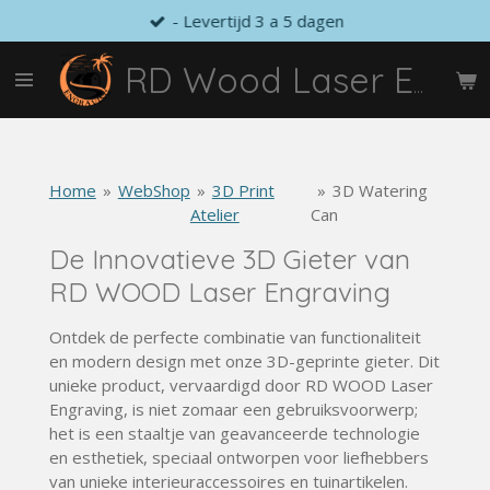
- Levertijd 3 a 5 dagen
Ga
direct
naar
RD Wood Laser Engraving
de
hoofdinhoud
Home
»
WebShop
»
3D Print
»
3D Watering
Atelier
Can
De Innovatieve 3D Gieter van
RD WOOD
Laser
Engraving
Ontdek de perfecte combinatie van functionaliteit
en modern design met onze 3D-geprinte gieter. Dit
unieke product, vervaardigd door RD WOOD
Laser
Engraving, is niet zomaar een gebruiksvoorwerp;
het is een staaltje van geavanceerde technologie
en esthetiek, speciaal ontworpen voor liefhebbers
van unieke interieuraccessoires en tuinartikelen.