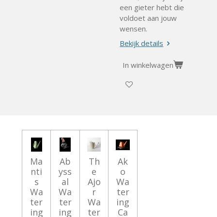
een gieter hebt die
voldoet aan jouw
wensen.
Bekijk details
In winkelwagen
Ma
Ab
Th
Ak
nti
yss
e
o
s
al
Ajo
Wa
Wa
Wa
r
ter
ter
ter
Wa
ing
ing
ing
ter
Ca