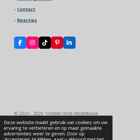
r
-
Contact
e
n
-
Reacties
F
I
T
P
L
a
n
i
i
i
c
s
k
n
n
e
t
T
t
k
b
a
o
e
e
o
g
k
r
d
o
r
e
I
k
a
s
n
m
t
© 2023 - 2026 "Ontdek Onze Modelbouw
Benodigdheden - RD Wood Laser Engraving"
Deze website maakt gebruik van cookies om uw
Powered by
JouwWeb
ervaring te verbeteren en op maat gemaakte
advertenties weer te geven. Door op
‘Accepteren’ te klikken, gaat u akkoord met het