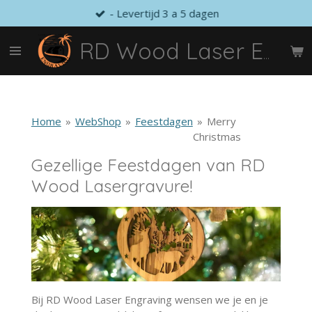
- Levertijd 3 a 5 dagen
Ga
direct
naar
RD Wood Laser Engraving
de
hoofdinhoud
Home
»
WebShop
»
Feestdagen
»
Merry
Christmas
Gezellige Feestdagen van RD
Wood Lasergravure!
Bij RD Wood Laser Engraving wensen we je en je