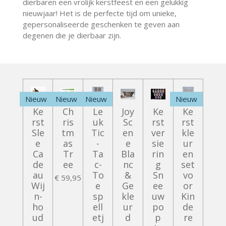
dierbaren een vrolijk kerstfeest en een gelukkig
nieuwjaar! Het is de perfecte tijd om unieke,
gepersonaliseerde geschenken te geven aan
degenen die je dierbaar zijn.
Nieuw
Nieuw
Nieuw
Nieuw
Ke
Ch
Le
Joy
Ke
Ke
rst
ris
uk
Sc
rst
rst
Sle
tm
Tic
en
ver
kle
e
as
-
e
sie
ur
Ca
Tr
Ta
Bla
rin
en
de
ee
c-
nc
g
set
au
To
&
Sn
vo
€ 59,95
Wij
e
Ge
ee
or
n-
sp
kle
uw
Kin
ho
ell
ur
po
de
ud
etj
d
p
re