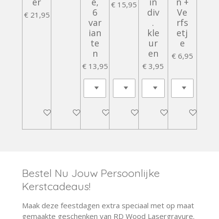
er
e,
in
n +
€ 15,95
6
div
Ve
€ 21,95
var
.
rfs
ian
kle
etj
te
ur
e
n
en
€ 6,95
€ 13,95
€ 3,95
In winkelwagen
In winkelwagen
In winkelwagen
In winkelwagen
In winkelwagen
In winkelwa
Bestel Nu Jouw Persoonlijke
Kerstcadeaus!
Maak deze feestdagen extra speciaal met op maat
gemaakte geschenken van RD Wood Lasergravure.