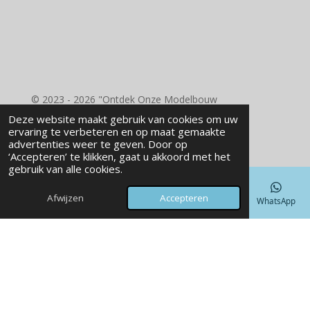
o
g
k
r
d
o
r
e
I
k
a
s
n
m
t
© 2023 - 2026 "Ontdek Onze Modelbouw
Benodigdheden - RD Wood Laser Engraving"
Deze website maakt gebruik van cookies om uw
Powered by
JouwWeb
ervaring te verbeteren en op maat gemaakte
advertenties weer te geven. Door op
‘Accepteren’ te klikken, gaat u akkoord met het
gebruik van alle cookies.
Afwijzen
Accepteren
E-mailadres
Telefoonnummer
Kaart
Facebook
WhatsApp
laser, laser graveren, laser snijden - RD Wood laser Engraving -
Nieuw Weerdingen
3D geprinte Vazen, Vazen, Uniek - RD Wood
laser Engraving - Nieuw Weerdingen
Welkom bij RD WOOD