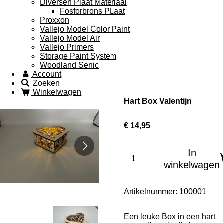
Diversen Plaat Materiaal
Fosforbrons PLaat
Proxxon
Vallejo Model Color Paint
Vallejo Model Air
Vallejo Primers
Storage Paint System
Woodland Senic
Account
Zoeken
Winkelwagen
Hart Box Valentijn
€ 14,95
In
winkelwagen
Artikelnummer:
100001
Een leuke Box in een hart