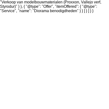
"Verkoop van modelbouwmaterialen (Proxxon, Vallejo verf,
Styrodur)" } }, { "@type": "Offer", "itemOffered": { "@type":
"Service", "name": "Diorama benodigdheden" } } ] } ] } }