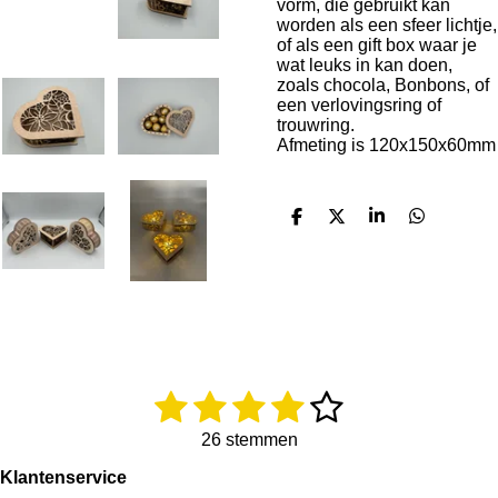
vorm, die gebruikt kan
worden als een sfeer lichtje,
of als een gift box waar je
wat leuks in kan doen,
zoals chocola, Bonbons, of
een verlovingsring of
trouwring.
Afmeting is 120x150x60mm
D
D
S
D
e
e
h
e
l
e
a
l
e
l
r
e
n
e
n
1
2
3
4
5
R
S
a
t
s
s
s
s
s
t
e
26 stemmen
i
m
t
t
t
t
t
Klantenservice
n
m