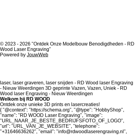
o
g
k
r
d
o
r
e
I
k
a
s
n
m
t
© 2023 - 2026 "Ontdek Onze Modelbouw Benodigdheden - RD
Wood Laser Engraving"
Powered by
JouwWeb
laser, laser graveren, laser snijden - RD Wood laser Engraving
- Nieuw Weerdingen
3D geprinte Vazen, Vazen, Uniek - RD
Wood laser Engraving - Nieuw Weerdingen
Welkom bij RD WOOD
Ontdek onze unieke 3D prints en lasercreaties!
{ "@context": "https://schema.org", "@type": "HobbyShop",
"name": "RD WOOD Laser Engraving", "image":
"URL_NAAR_JE_BESTE_BEDRIJFSFOTO_OF_LOGO",
"url": "URL_VAN_JE_WEBSITE", "telephone":
"+31646636262", "email": "info@rdwoodlaserengraving.nl",