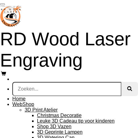
Ga
direct
naar
de
hoofdinhoud
RD Wood Laser
Engraving
Home
WebShop
3D Print Atelier
Christmas Decoratie
Leuke 3D Cadeau tip voor kinderen
Shop 3D Vazen
3D Geprinte Lampen
3D Watering Can