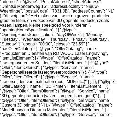
"address": { "@type": "PostalAddress", "streetAddress":
"Drentse Mondenweg 16", "addressLocality": "Nieuw-
Weerdinge", "postalCode": "7831 JB", "addressCountry": "NL"
}, "description": "Het maken van Laser en graveer producten,
groot en klein, en verkoop van 3D geprinte producten zoals
vazen, lampen, kleine speelgoed voor kinderen.",
"openingHoursSpecification": [ { "@type":
"OpeningHoursSpecification", "dayOfWeek": [ "Monday",
"Tuesday", "Wednesday", "Thursday", "Friday", "Saturday",
"Sunday" ], "opens": "00:00", "closes": "23:59" } ],
"hasOfferCatalog": { "@type": "OfferCatalog", "name":
"Producten en Diensten van RD WOOD Laser Engraving",
"itemListElement": [ { "@type": "OfferCatalog", "name":
"Lasergraveren en Snijden", "itemListElement": [ { "@type":
"Offer", "itemOffered": { "@type": "Service", "name":
"Gepersonaliseerde lasergraveerproducten" } }, { "@type":
"Offer", "itemOffered": { "@type": "Service", "name":
"Lasersnijden van materialen (hout, MDF, etc.)" } } ] }, { "@type":
"OfferCatalog", "name": "3D Printen", "itemListElement": [ {
"@type": "Offer", "itemOffered": { "@type": "Service", "name":
"3D geprinte producten (vazen, lampen, speelgoed)" } }, {
"@type": "Offer", "itemOffered": { "@type": "Service", "name":
"Custom 3D printen" } } ] }, { "@type": "OfferCatalog", "name":
"Modelbouw en Diorama Materialen", "itemListElement": [ {
"@type": "Offer", "itemOffered": { "@type": "Service", "name":