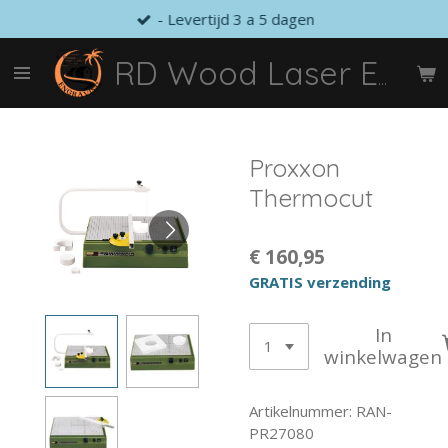
- Levertijd 3 a 5 dagen
Ga
direct
naar
RD Wood Laser Engraving
de
hoofdinhoud
Proxxon
Thermocut
€ 160,95
GRATIS verzending
In
winkelwagen
Artikelnummer:
RAN-
PR27080