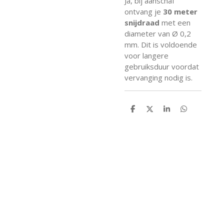
Ja, bij aanschaf
ontvang je
30 meter
snijdraad
met een
diameter van Ø 0,2
mm. Dit is voldoende
voor langere
gebruiksduur voordat
vervanging nodig is.
D
D
S
D
e
e
h
e
l
e
a
l
e
l
r
e
n
e
n