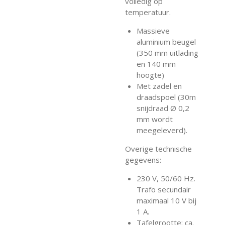
volledig op
temperatuur.
Massieve
aluminium beugel
(350 mm uitlading
en 140 mm
hoogte)
Met zadel en
draadspoel (30m
snijdraad Ø 0,2
mm wordt
meegeleverd).
Overige technische
gegevens:
230 V, 50/60 Hz.
Trafo secundair
maximaal 10 V bij
1 A.
Tafelgrootte: ca.