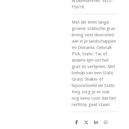
Artikelnummer:
WLS-
FS618
Met dit 4mm lange
groene statische gras
breng veel diversiteit
aan in je landschappen
en Diorama. Gebruik
PVA, Static-Tac of
andere lijm om het
gras te verlijmen. Met
behulp van een Static
Grass Shaker of
bijvoorbeeld de Static
King zorg je er ook
nog eens voor dat het
rechtop gaat staan.
D
D
S
D
e
e
h
e