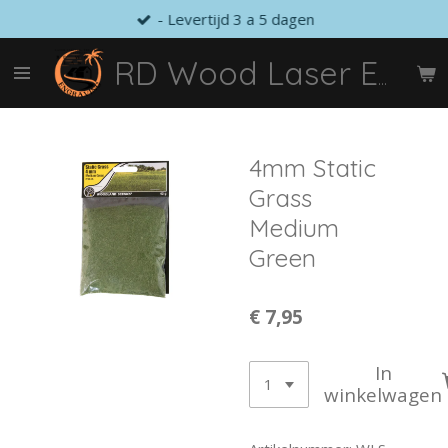
- Levertijd 3 a 5 dagen
Ga
direct
naar
RD Wood Laser Engraving
de
hoofdinhoud
4mm Static
Grass
Medium
Green
€ 7,95
In
winkelwagen