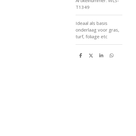
Artikelnummer:
WLS-
T1349
Ideaal als basis
onderlaag voor gras,
turf, foliage etc
D
D
S
D
e
e
h
e
l
e
a
l
e
l
r
e
n
e
n