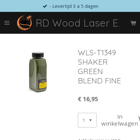
- Levertijd 3 a 5 dagen
Ga
direct
naar
RD Wood Laser Engraving
de
hoofdinhoud
WLS-T1349
SHAKER
GREEN
BLEND FINE
€ 16,95
In
winkelwagen