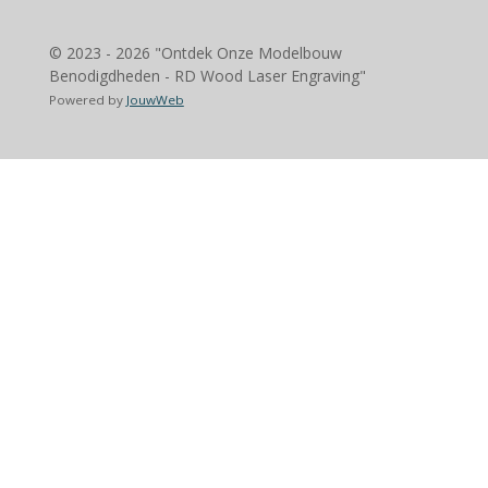
© 2023 - 2026 "Ontdek Onze Modelbouw
Benodigdheden - RD Wood Laser Engraving"
Powered by
JouwWeb
laser, laser graveren, laser snijden - RD Wood laser Engraving -
Nieuw Weerdingen
3D geprinte Vazen, Vazen, Uniek - RD Wood
laser Engraving - Nieuw Weerdingen
Welkom bij RD WOOD
Ontdek onze unieke 3D prints en lasercreaties!
{ "@context": "https://schema.org", "@type": "HobbyShop", "name":
"RD WOOD Laser Engraving", "image":