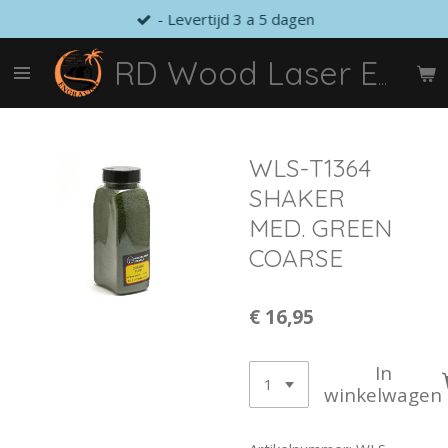
- Levertijd 3 a 5 dagen
Ga
direct
naar
RD Wood Laser Engraving
de
hoofdinhoud
WLS-T1364
SHAKER
MED. GREEN
COARSE
€ 16,95
In
winkelwagen