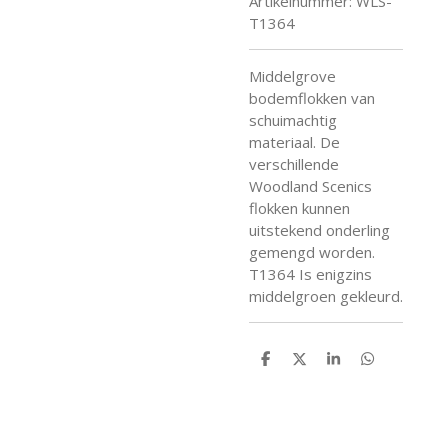
Artikelnummer:
WLS-
T1364
Middelgrove
bodemflokken van
schuimachtig
materiaal. De
verschillende
Woodland Scenics
flokken kunnen
uitstekend onderling
gemengd worden.
T1364 Is enigzins
middelgroen gekleurd.
D
D
S
D
e
e
h
e
l
e
a
l
e
l
r
e
n
e
n