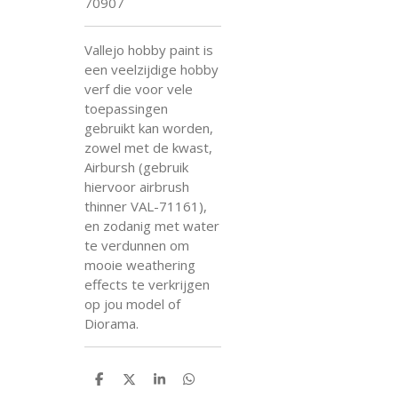
70907
Vallejo hobby paint is
een veelzijdige hobby
verf die voor vele
toepassingen
gebruikt kan worden,
zowel met de kwast,
Airbursh (gebruik
hiervoor airbrush
thinner VAL-71161),
en zodanig met water
te verdunnen om
mooie weathering
effects te verkrijgen
op jou model of
Diorama.
D
D
S
D
e
e
h
e