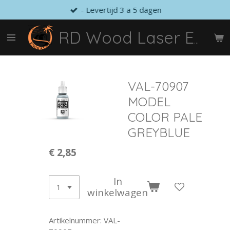
- Levertijd 3 a 5 dagen
Ga
direct
naar
RD Wood Laser Engraving
de
hoofdinhoud
VAL-70907
MODEL
COLOR PALE
GREYBLUE
€ 2,85
In
winkelwagen
Artikelnummer:
VAL-