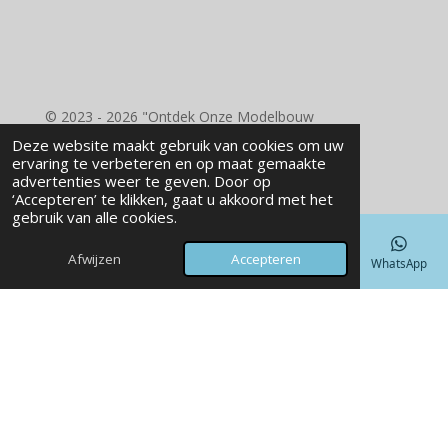
o
r
e
I
k
a
s
n
m
t
© 2023 - 2026 "Ontdek Onze Modelbouw
Benodigdheden - RD Wood Laser Engraving"
Deze website maakt gebruik van cookies om uw
Powered by
JouwWeb
ervaring te verbeteren en op maat gemaakte
advertenties weer te geven. Door op
‘Accepteren’ te klikken, gaat u akkoord met het
gebruik van alle cookies.
Afwijzen
Accepteren
E-mailadres
Telefoonnummer
Kaart
Facebook
WhatsApp
laser, laser graveren, laser snijden - RD Wood laser Engraving -
Nieuw Weerdingen
3D geprinte Vazen, Vazen, Uniek - RD Wood
laser Engraving - Nieuw Weerdingen
Welkom bij RD WOOD
Ontdek onze unieke 3D prints en lasercreaties!