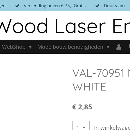
gen
- verzending boven € 75,- Gratis
- Duurzaam
Wood Laser E
WebShop
Modelbouw benodigheden
VAL-70951
WHITE
€ 2,85
In winkelwag