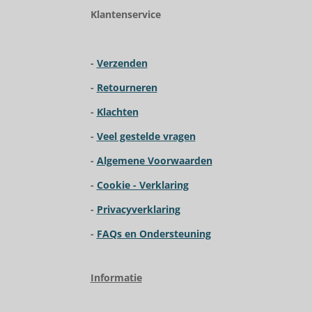
i
Klantenservice
n
g
:
-
Verzenden
3
.
-
R
etourneren
9
2
-
Klachten
3
-
Veel gestelde vragen
0
7
-
Algemene Voorwaarden
6
9
-
Cookie - Verklaring
2
-
Privacyverklaring
3
0
-
FAQs en Ondersteuning
7
6
9
Informatie
s
t