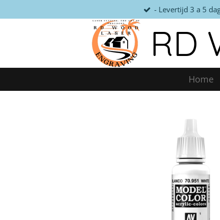
- Levertijd 3 a 5 da
Ga
direct
RD 
naar
de
hoofdinhoud
Home