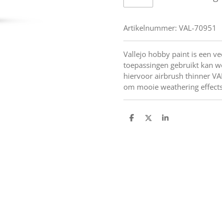
Artikelnummer:
VAL-70951
Vallejo hobby paint is een ve
toepassingen gebruikt kan w
hiervoor airbrush thinner V
om mooie weathering effects
D
D
S
e
e
h
l
e
a
e
l
r
n
e