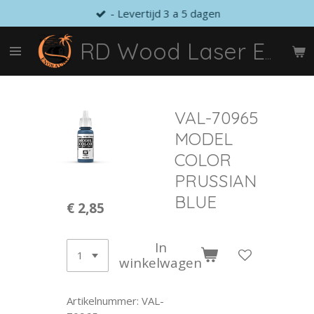
- Levertijd 3 a 5 dagen
Ga
direct
naar
RD Wood Laser Engraving
de
hoofdinhoud
VAL-70965
MODEL
COLOR
PRUSSIAN
BLUE
€ 2,85
In
winkelwagen
Artikelnummer:
VAL-