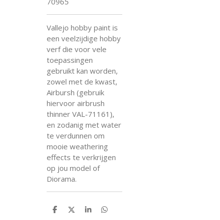
70965
Vallejo hobby paint is
een veelzijdige hobby
verf die voor vele
toepassingen
gebruikt kan worden,
zowel met de kwast,
Airbursh (gebruik
hiervoor airbrush
thinner VAL-71161),
en zodanig met water
te verdunnen om
mooie weathering
effects te verkrijgen
op jou model of
Diorama.
D
D
S
D
e
e
h
e