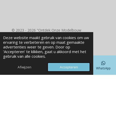
o
r
e
I
k
a
s
n
m
t
© 2023 - 2026 "Ontdek Onze Modelbouw
Benodigdheden - RD Wood Laser Engraving"
Deze website maakt gebruik van cookies om uw
Powered by
JouwWeb
ervaring te verbeteren en op maat gemaakte
advertenties weer te geven. Door op
‘Accepteren’ te klikken, gaat u akkoord met het
gebruik van alle cookies.
Afwijzen
Accepteren
E-mailadres
Telefoonnummer
Kaart
Facebook
WhatsApp
laser, laser graveren, laser snijden - RD Wood laser Engraving -
Nieuw Weerdingen
3D geprinte Vazen, Vazen, Uniek - RD Wood
laser Engraving - Nieuw Weerdingen
Welkom bij RD WOOD
Ontdek onze unieke 3D prints en lasercreaties!