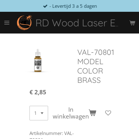
- Levertijd 3 a 5 dagen
Ga
direct
naar
RD Wood Laser Engraving
de
hoofdinhoud
VAL-70801
MODEL
COLOR
BRASS
€ 2,85
In
winkelwagen
Artikelnummer:
VAL-