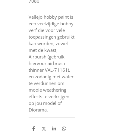
70801
Vallejo hobby paint is
een veelzijdige hobby
verf die voor vele
toepassingen gebruikt
kan worden, zowel
met de kwast,
Airbursh (gebruik
hiervoor airbrush
thinner VAL-71161),
en zodanig met water
te verdunnen om
mooie weathering
effects te verkrijgen
op jou model of
Diorama.
D
D
S
D
e
e
h
e