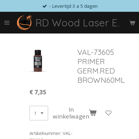
- Levertijd 3 a 5 dagen
Ga
direct
naar
RD Wood Laser Engraving
de
hoofdinhoud
VAL-73605
PRIMER
GERM.RED
BROWN60ML
€ 7,35
In
winkelwagen
Artikelnummer:
VAL-