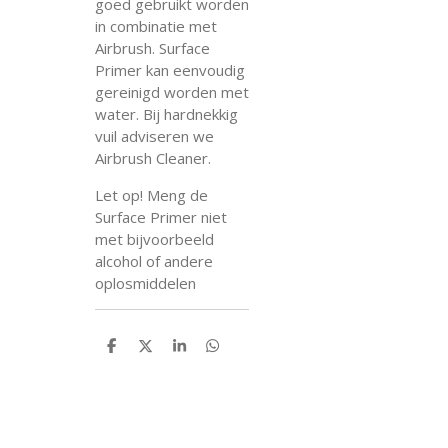
goed gebruikt worden
in combinatie met
Airbrush. Surface
Primer kan eenvoudig
gereinigd worden met
water. Bij hardnekkig
vuil adviseren we
Airbrush Cleaner.
Let op! Meng de
Surface Primer niet
met bijvoorbeeld
alcohol of andere
oplosmiddelen
D
D
S
D
e
e
h
e
l
e
a
l
e
l
r
e
n
e
n