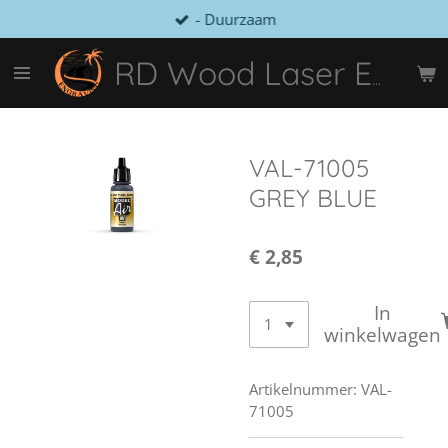
- Duurzaam
Ga
direct
naar
RD Wood Laser Engraving
de
hoofdinhoud
VAL-71005
GREY BLUE
€ 2,85
In
winkelwagen
Artikelnummer:
VAL-
71005