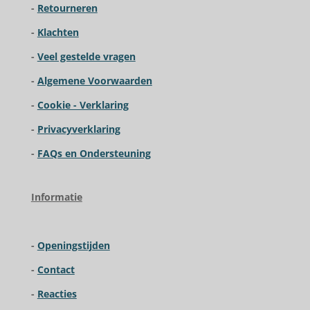
.
-
R
etourneren
e
e
e
e
9
2
-
Klachten
n
n
n
n
3
-
Veel gestelde vragen
0
7
-
Algemene Voorwaarden
6
9
-
Cookie - Verklaring
2
-
Privacyverklaring
3
0
-
FAQs en Ondersteuning
7
6
9
Informatie
s
t
e
-
Openingstijden
r
r
-
Contact
e
n
-
Reacties