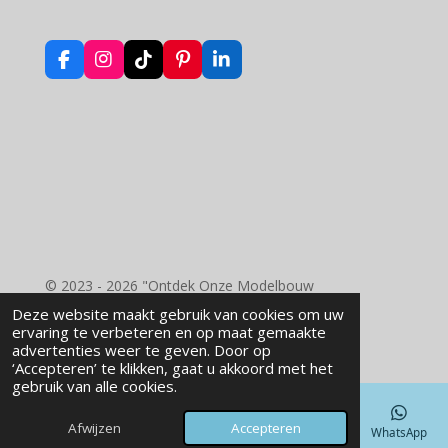
F
I
T
P
L
a
n
i
i
i
c
s
k
n
n
e
t
T
t
k
b
a
o
e
e
o
g
k
r
d
o
r
e
I
k
a
s
n
m
t
© 2023 - 2026 "Ontdek Onze Modelbouw
Benodigdheden - RD Wood Laser Engraving"
Deze website maakt gebruik van cookies om uw
Powered by
JouwWeb
ervaring te verbeteren en op maat gemaakte
advertenties weer te geven. Door op
‘Accepteren’ te klikken, gaat u akkoord met het
gebruik van alle cookies.
Afwijzen
Accepteren
E-mailadres
Telefoonnummer
Kaart
Facebook
WhatsApp