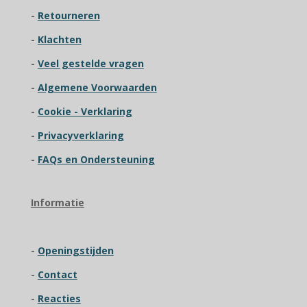
r
r
r
r
.
-
R
etourneren
e
e
e
e
9
2
-
Klachten
n
n
n
n
3
-
Veel gestelde vragen
0
7
-
Algemene Voorwaarden
6
9
-
Cookie - Verklaring
2
-
Privacyverklaring
3
0
-
FAQs en Ondersteuning
7
6
9
Informatie
s
t
e
-
Openingstijden
r
r
-
Contact
e
n
-
Reacties