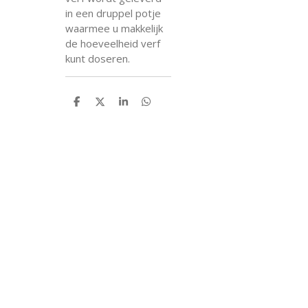
in een druppel potje
waarmee u makkelijk
de hoeveelheid verf
kunt doseren.
D
D
S
D
e
e
h
e
l
e
a
l
e
l
r
e
n
e
n