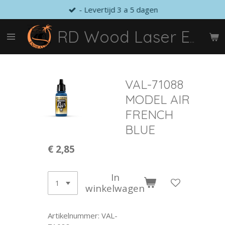
- Levertijd 3 a 5 dagen
Ga
direct
naar
RD Wood Laser Engraving
de
hoofdinhoud
VAL-71088
MODEL AIR
FRENCH
BLUE
€ 2,85
In
winkelwagen
Artikelnummer:
VAL-