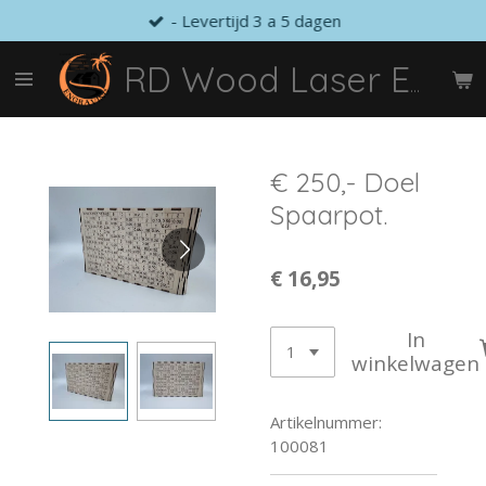
- Levertijd 3 a 5 dagen
Ga
direct
naar
RD Wood Laser Engraving
de
hoofdinhoud
€ 250,- Doel
Spaarpot.
€ 16,95
In
winkelwagen
Artikelnummer:
100081