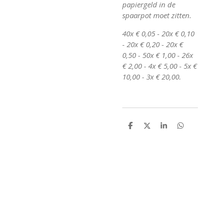
papiergeld in de
spaarpot moet zitten.
40x € 0,05 -
20x € 0,10
- 20x € 0,20 - 20x €
0,50 - 50x € 1,00 - 26x
€ 2,00 - 4x € 5,00 - 5x €
10,00 - 3x € 20,00.
D
D
S
D
e
e
h
e
l
e
a
l
e
l
r
e
n
e
n