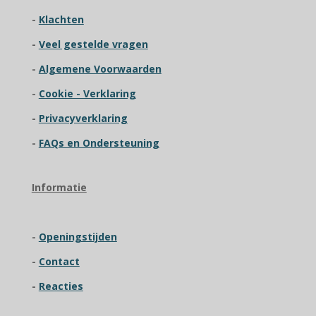
e
e
e
e
9
2
-
Klachten
n
n
n
n
3
-
Veel gestelde vragen
0
7
-
Algemene Voorwaarden
6
9
-
Cookie - Verklaring
2
-
Privacyverklaring
3
0
-
FAQs en Ondersteuning
7
6
9
Informatie
s
t
e
-
Openingstijden
r
r
-
Contact
e
n
-
Reacties