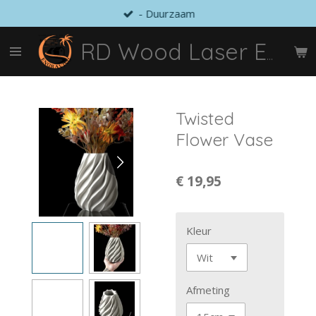
- Duurzaam
Ga
direct
naar
RD Wood Laser Engraving
de
hoofdinhoud
Twisted
Flower Vase
€ 19,95
Kleur
Afmeting