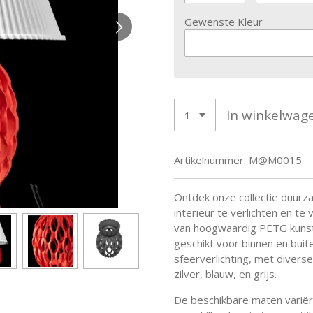
Gewenste Kleur
In winkelwag
Artikelnummer:
M@M0015
Ontdek onze collectie duurz
interieur te verlichten en t
van hoogwaardig PETG kunst
geschikt voor binnen en buit
sfeerverlichting, met divers
zilver, blauw, en grijs.
De beschikbare maten variëre