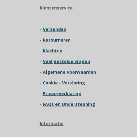
i
Klantenservice
n
g
:
-
Verzenden
3
.
-
R
etourneren
9
2
-
Klachten
3
-
Veel gestelde vragen
0
7
-
Algemene Voorwaarden
6
9
-
Cookie - Verklaring
2
-
Privacyverklaring
3
0
-
FAQs en Ondersteuning
7
6
9
Informatie
s
t