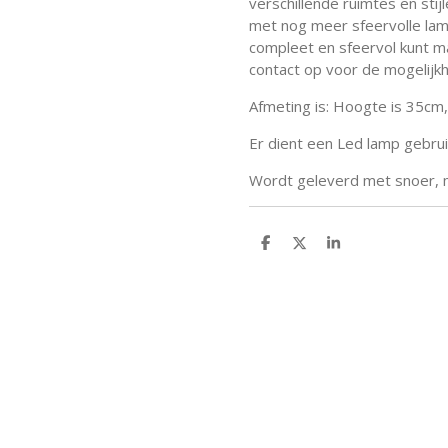
verschillende ruimtes en stij
met nog meer sfeervolle lamp
compleet en sfeervol kunt m
contact op voor de mogelijk
Afmeting is: Hoogte is 35cm
Er dient een Led lamp gebrui
Wordt geleverd met snoer, m
D
D
S
e
e
h
l
e
a
e
l
r
n
e