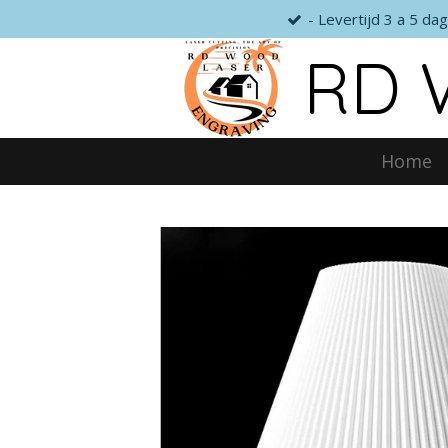
- Levertijd 3 a 5 da
Ga
direct
RD 
naar
de
hoofdinhoud
Home