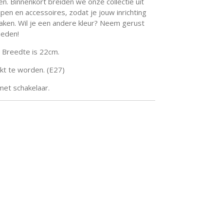
len. Binnenkort breiden we onze collectie uit
en en accessoires, zodat je jouw inrichting
aken. Wil je een andere kleur? Neem gerust
heden!
, Breedte is 22cm.
kt te worden. (E27)
et schakelaar.