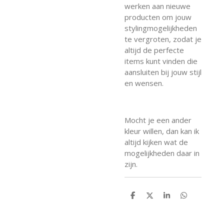
werken aan nieuwe
producten om jouw
stylingmogelijkheden
te vergroten, zodat je
altijd de perfecte
items kunt vinden die
aansluiten bij jouw stijl
en wensen.
Mocht je een ander
kleur willen, dan kan ik
altijd kijken wat de
mogelijkheden daar in
zijn.
D
D
S
D
e
e
h
e
l
e
a
l
e
l
r
e