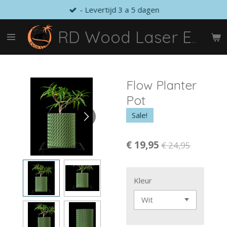
- Levertijd 3 a 5 dagen
Ga
direct
naar
RD Wood Laser Engraving
de
hoofdinhoud
Flow Planter
Pot
Sale!
€ 19,95
€ 24,95
Kleur