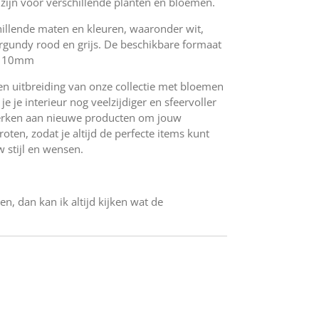
 zijn voor verschillende planten en bloemen.
illende maten en kleuren, waaronder wit,
burgundy rood en grijs. De beschikbare formaat
 110mm
en uitbreiding van onze collectie met bloemen
e je interieur nog veelzijdiger en sfeervoller
werken aan nieuwe producten om jouw
oten, zodat je altijd de perfecte items kunt
w stijl en wensen.
en, dan kan ik altijd kijken wat de