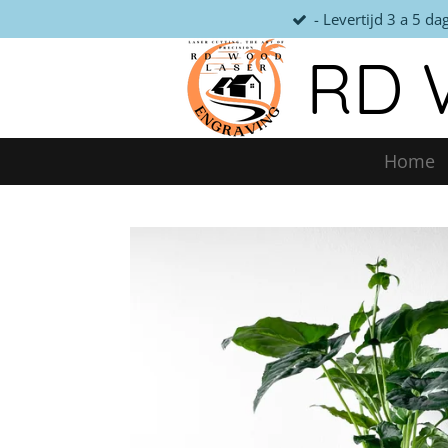
- Levertijd 3 a 5 da
Ga
direct
RD 
naar
de
hoofdinhoud
Home