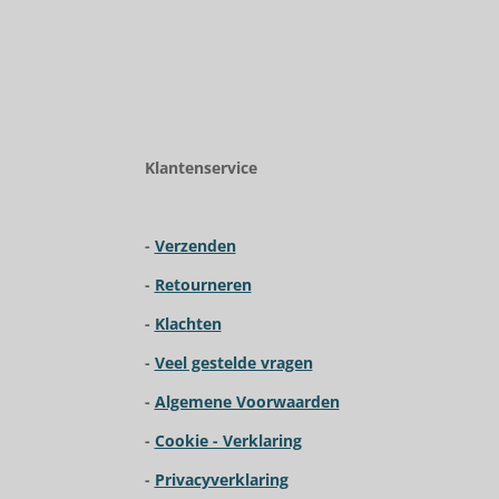
R
a
t
i
Klantenservice
n
g
:
-
Verzenden
3
.
-
R
etourneren
9
2
-
Klachten
3
-
Veel gestelde vragen
0
7
-
Algemene Voorwaarden
6
9
-
Cookie - Verklaring
2
-
Privacyverklaring
3