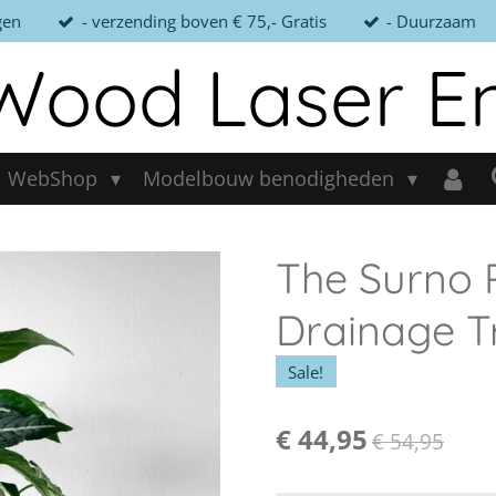
gen
- verzending boven € 75,- Gratis
- Duurzaam
Wood Laser E
WebShop
Modelbouw benodigheden
The Surno P
Drainage T
Sale!
€ 44,95
€ 54,95