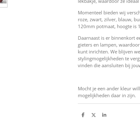
lekbakje, waardoor ze ideaal
Momenteel bieden wij versch
roze, zwart, zilver, blauw, 
120mm potmaat, hoogte is
Daarnaast is er binnenkort e
gieters en lampen, waardoor j
kunt inrichten. We blijven 
stylingmogelijkheden te vergr
vinden die aansluiten bij jou
Mocht je een ander kleur will
mogelijkheden daar in zijn.
D
D
S
e
e
h
l
e
a
e
l
r
n
e