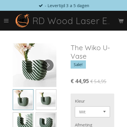
- Levertijd 3 a 5 dagen
Ga
direct
naar
RD Wood Laser Engraving
de
hoofdinhoud
The Wiko U-
Vase
Sale!
€ 44,95
€ 54,95
Kleur
Afmeting