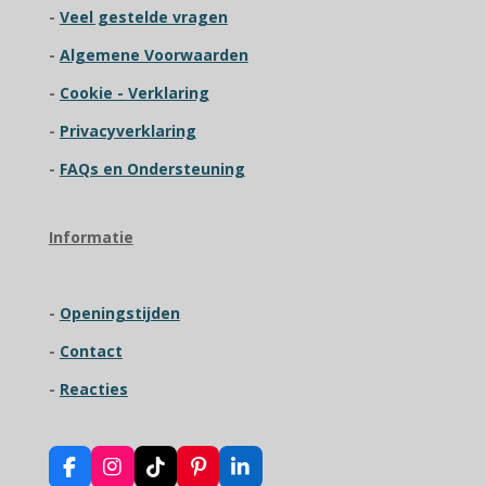
-
Veel gestelde vragen
0
7
-
Algemene Voorwaarden
6
9
-
Cookie - Verklaring
2
-
Privacyverklaring
3
0
-
FAQs en Ondersteuning
7
6
9
Informatie
s
t
e
-
Openingstijden
r
r
-
Contact
e
n
-
Reacties
F
I
T
P
L