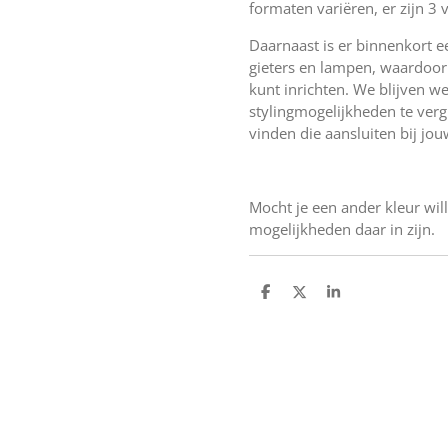
formaten variëren, er zijn 3 
Daarnaast is er binnenkort e
gieters en lampen, waardoor j
kunt inrichten. We blijven 
stylingmogelijkheden te vergr
vinden die aansluiten bij jou
Mocht je een ander kleur will
mogelijkheden daar in zijn.
D
D
S
e
e
h
l
e
a
e
l
r
n
e