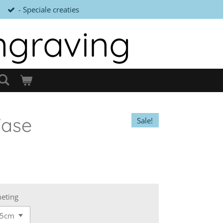
- Speciale creaties
ngraving
Vase
Sale!
eting