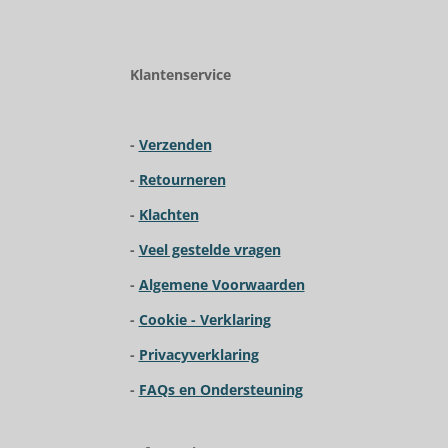
R
a
t
i
Klantenservice
n
g
:
-
Verzenden
3
.
-
R
etourneren
9
2
-
Klachten
3
-
Veel gestelde vragen
0
7
-
Algemene Voorwaarden
6
9
-
Cookie - Verklaring
2
-
Privacyverklaring
3
0
-
FAQs en Ondersteuning
7
6
9