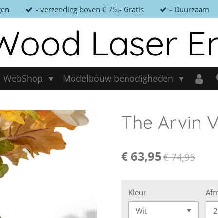
gen
- verzending boven € 75,- Gratis
- Duurzaam
Wood Laser E
WebShop
Modelbouw benodigheden
The Arvin 
€ 63,95
€ 74,95
Kleur
Afm