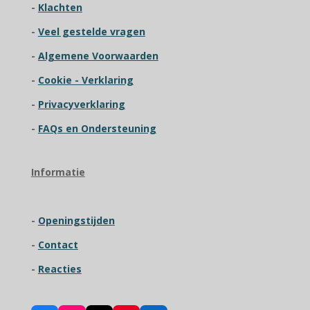
2
-
Klachten
n
n
n
n
3
-
Veel gestelde vragen
0
7
-
Algemene Voorwaarden
6
9
-
Cookie - Verklaring
2
-
Privacyverklaring
3
0
-
FAQs en Ondersteuning
7
6
9
Informatie
s
t
e
-
Openingstijden
r
r
-
Contact
e
n
-
Reacties