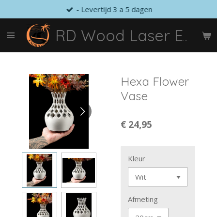
- Levertijd 3 a 5 dagen
Ga
direct
naar
RD Wood Laser Engraving
de
hoofdinhoud
Hexa Flower
Vase
€ 24,95
Kleur
Afmeting