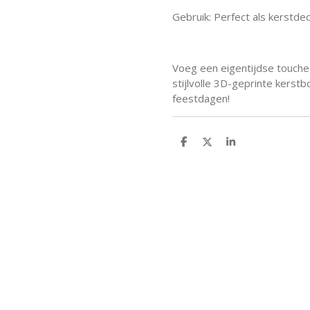
Gebruik: Perfect als kerstde
Voeg een eigentijdse touche
stijlvolle 3D-geprinte kers
feestdagen!
D
D
S
e
e
h
l
e
a
e
l
r
n
e