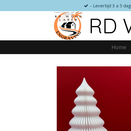
- Levertijd 3 a 5 da
Ga
direct
RD 
naar
de
hoofdinhoud
Home