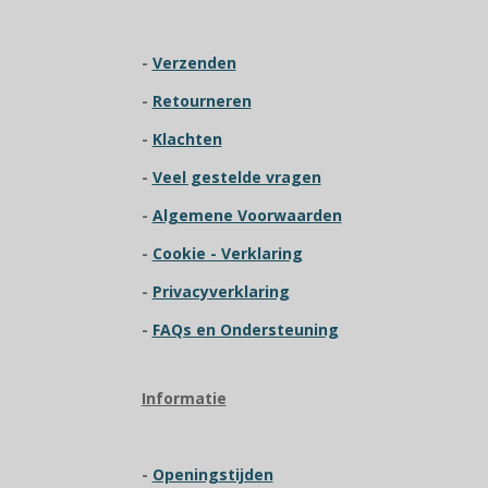
g
:
-
Verzenden
3
.
-
R
etourneren
9
2
-
Klachten
3
-
Veel gestelde vragen
0
7
-
Algemene Voorwaarden
6
9
-
Cookie - Verklaring
2
-
Privacyverklaring
3
0
-
FAQs en Ondersteuning
7
6
9
Informatie
s
t
e
-
Openingstijden
r