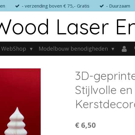
gen
- verzending boven € 75,- Gratis
- Duurzaam
Wood Laser E
WebShop
Modelbouw benodigheden
3D-geprint
Stijlvolle 
Kerstdecor
€ 6,50