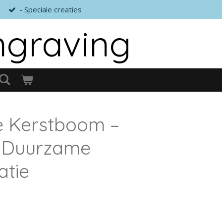
- Speciale creaties
ngraving
e Kerstboom –
en Duurzame
atie