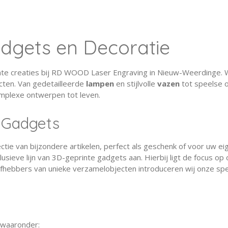
l
e
a
e
l
r
n
e
dgets en Decoratie
e creaties bij RD WOOD Laser Engraving in Nieuw-Weerdinge. Wij
ten. Van gedetailleerde
lampen
en stijlvolle
vazen
tot speelse 
mplexe ontwerpen tot leven.
e Gadgets
ectie van bijzondere artikelen, perfect als geschenk of voor uw 
sieve lijn van 3D-geprinte gadgets aan. Hierbij ligt de focus op ori
efhebbers van unieke verzamelobjecten introduceren wij onze spe
 waaronder: