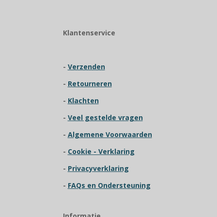
a
t
i
Klantenservice
n
g
:
-
Verzenden
3
.
-
R
etourneren
9
2
-
Klachten
3
-
Veel gestelde vragen
0
7
-
Algemene Voorwaarden
6
9
-
Cookie - Verklaring
2
-
Privacyverklaring
3
0
-
FAQs en Ondersteuning
7
6
9
Informatie