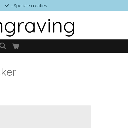
- Speciale creaties
ngraving
cker