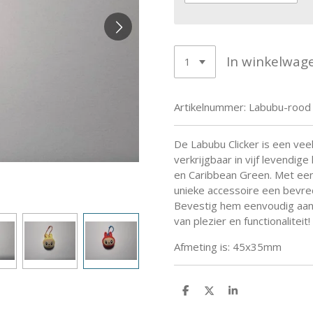
In winkelwag
Artikelnummer:
Labubu-rood
De Labubu Clicker is een veel
verkrijgbaar in vijf levendig
en Caribbean Green. Met een 
unieke accessoire een bevre
Bevestig hem eenvoudig aan 
van plezier en functionaliteit!
Afmeting is: 45x35mm
D
D
S
e
e
h