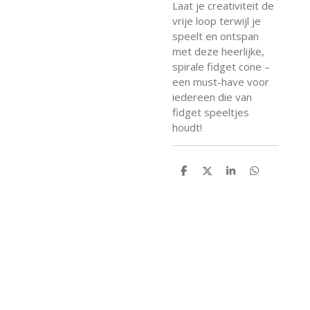
Laat je creativiteit de
vrije loop terwijl je
speelt en ontspan
met deze heerlijke,
spirale fidget cone –
een must-have voor
iedereen die van
fidget speeltjes
houdt!
D
D
S
D
e
e
h
e
l
e
a
l
e
l
r
e
n
e
n