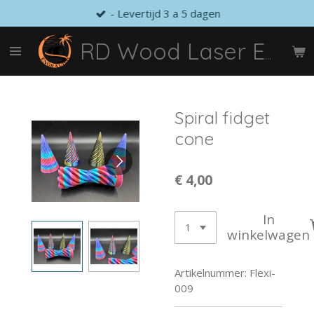
- Levertijd 3 a 5 dagen
Ga
direct
naar
RD Wood Laser Engraving
de
hoofdinhoud
Spiral fidget
cone
€ 4,00
In
winkelwagen
Artikelnummer:
Flexi-
009